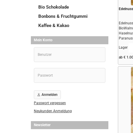
Bio Schokolade
Edelnus
Bonbons & Fruchtgummi
Edelnus
Kaffee & Kakao
BioWalnu
Haselnus
Paranuss
Mein Konto
Man..
Lager
ab € 1.0
Anmelden
Passwort vergessen
Neukunden Anmeldung
Newsletter