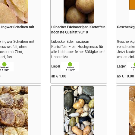
e Ingwer Scheiben mit
Lübecker Edelmarzipan Kartoffeln
Geschenkg
höchste Qualität 90/10
e Ingwer Scheiben mit
Lübecker Edelmarzipan
Geschenkg
eschwefelt, ohne
Kartoffeln – ein Hochgenuss für
verschenke
ucker mit Zimt,
alle Liebhaber feiner Süßigkeiten!
Jetzt kauf
arf, fas..
Unsere Ma..
wollen einl.
Lager
Lager
0
ab € 1.00
ab € 10.00