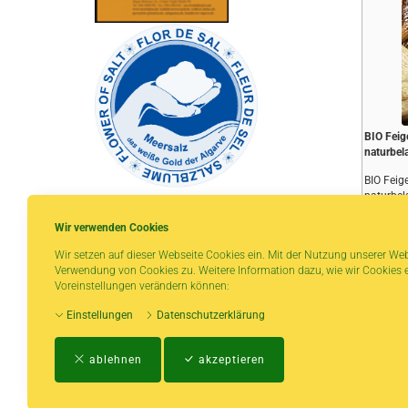
BIO Feig
naturbel
BIO Feig
naturbel
ungeschwe
und sehr
Wir verwenden Cookies
Wir setzen auf dieser Webseite Cookies ein. Mit der Nutzung unserer Web
Lager
Verwendung von Cookies zu. Weitere Information dazu, wie wir Cookies e
* gilt für Lieferungen innerhalb Deutschlands,
ab € 1.0
Voreinstellungen verändern können:
Lieferzeiten für andere Länder entnehmen Sie
bitte der Schaltfläche mit den
Einstellungen
Datenschutzerklärung
Versandinformationen.
ablehnen
akzeptieren
Impressum
-
AGB
-
Zahlungs- und Vers