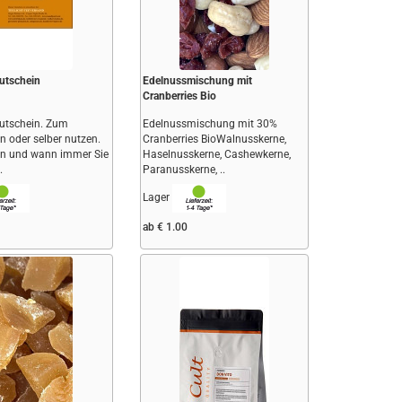
utschein
Edelnussmischung mit
Cranberries Bio
utschein. Zum
Edelnussmischung mit 30%
n oder selber nutzen.
Cranberries BioWalnusskerne,
en und wann immer Sie
Haselnusskerne, Cashewkerne,
.
Paranusskerne, ..
Lager
ab € 1.00