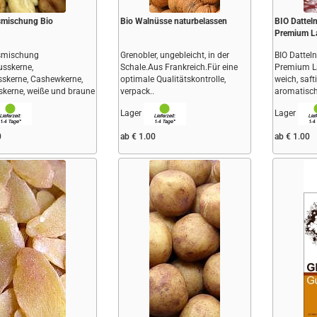
smischung Bio
Bio Walnüsse naturbelassen
BIO Datte
Premium La
smischung
Grenobler, ungebleicht, in der
BIO Datte
sskerne,
Schale.Aus Frankreich.Für eine
Premium La
skerne, Cashewkerne,
optimale Qualitätskontrolle,
weich, saft
kerne, weiße und braune
verpack..
aromatisch,
Lager
Lager
0
ab € 1.00
ab € 1.00