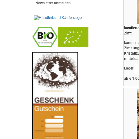
Newsletter anmelden
kandiert
Zimt
kandiert
Zimt ung
Kristallz
-
----------------
mittelsch
Lager
ab € 1.0