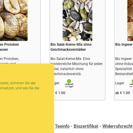
en Protoben
Bio Salat-Kerne-Mix ohne
Bio Ingwer
assen
Geschmacksverstärker
en Protoben,
Bio Salat-Kerne-Mix. Eine
Bio Ingwer
assen und
proteinreiche Mischung für jeden
ohne Indus
felt.Zart, weich, saftig
Salat, natürlich ohne
Spezialität
 aromatisch.Herku..
Geschmacksverstä..
Bestandteil
seite, stimmen Sie der
Lager
Lager
insetzen, und wie Sie die
0
ab € 1.00
ab € 1.00
andbedingungen
-
Kontakt
-
Teeinfo
-
Biozertifikat
-
Widerrufsrecht