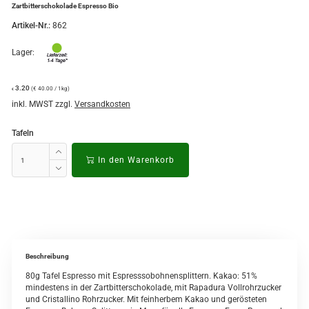
Zartbitterschokolade Espresso Bio
Artikel-Nr.:
862
Lager:
3.20
(€ 40.00 / 1kg)
€
inkl. MWST zzgl.
Versandkosten
Tafeln
In den Warenkorb
Beschreibung
80g Tafel Espresso mit Espresssobohnensplittern. Kakao:
51%
mindestens in der Zartbitterschokolade, mit Rapadura Vollrohrzucker
und Cristallino Rohrzucker. M
it feinherbem Kakao und gerösteten