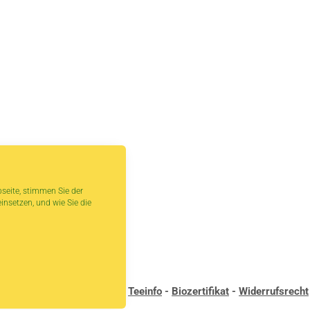
seite, stimmen Sie der
insetzen, und wie Sie die
andbedingungen
-
Kontakt
-
Teeinfo
-
Biozertifikat
-
Widerrufsrecht