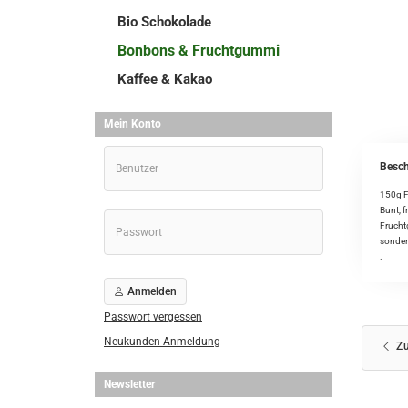
Bio Schokolade
Bonbons & Fruchtgummi
Kaffee & Kakao
Mein Konto
Besch
150g F
Bunt, f
Fruchtg
sondern
.
Anmelden
Passwort vergessen
Neukunden Anmeldung
Zu
Newsletter