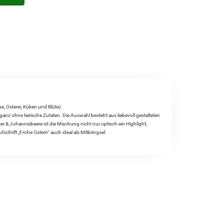
, Osterei, Küken und Blüte).
nz ohne tierische Zutaten. Die Auswahl besteht aus liebevoll gestalteten
r & Johannisbeere ist die Mischung nicht nur optisch ein Highlight,
chrift „Frohe Ostern“ auch ideal als Mitbringsel.