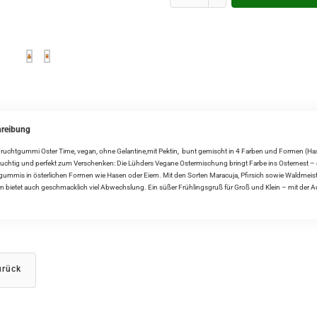
reibung
ruchtgummi Oster Time, vegan, ohne Gelantine,mit Pektin, bunt gemischt in 4 Farben und Formen (Hase
ruchtig und perfekt zum Verschenken: Die Lühders Vegane Ostermischung bringt Farbe ins Osternest – ga
ummis in österlichen Formen wie Hasen oder Eiern. Mit den Sorten Maracuja, Pfirsich sowie Waldmeiste
 bietet auch geschmacklich viel Abwechslung. Ein süßer Frühlingsgruß für Groß und Klein – mit der Aufs
rück