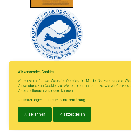
Wir verwenden Cookies
Wir setzen auf dieser Webseite Cookies ein. Mit der Nutzung unserer Web
Verwendung von Cookies zu. Weitere Information dazu, wie wir Cookies e
* gilt für Lieferungen innerhalb Deutschlands,
Voreinstellungen verändern können:
Lieferzeiten für andere Länder entnehmen Sie
Einstellungen
Datenschutzerklärung
bitte der Schaltfläche mit den
Versandinformationen.
ablehnen
akzeptieren
Impressum
-
AGB
-
Zahlungs- und Vers