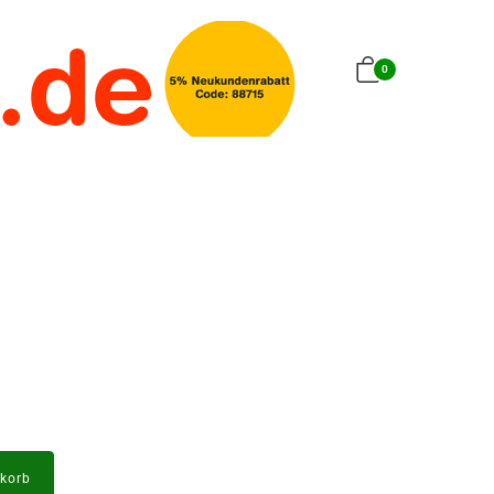
0
korb