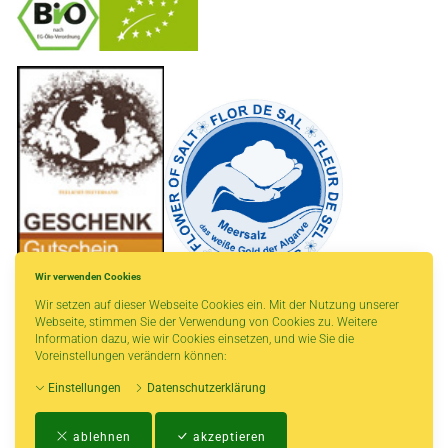
-
----------------
Wir verwenden Cookies
Wir setzen auf dieser Webseite Cookies ein. Mit der Nutzung unserer
Webseite, stimmen Sie der Verwendung von Cookies zu. Weitere
Information dazu, wie wir Cookies einsetzen, und wie Sie die
Voreinstellungen verändern können:
* gilt für Lieferungen innerhalb Deutschlands, Lieferzeiten für andere Länder
Einstellungen
Datenschutzerklärung
entnehmen Sie bitte der Schaltfläche mit den Versandinformationen.
Impressum
-
AGB
-
Zahlungs- und Versandbedingungen
-
Kontakt
-
Teeinfo
-
ablehnen
akzeptieren