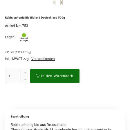
Robinienhonig Bio Bioland Deutschland 500g
Artikel-Nr.:
753
Lager:
11.90
(€ 23.80 / 1kg)
€
inkl. MWST zzgl.
Versandkosten
In den Warenkorb
Beschreibung
Robinienhonig bio aus Deutschland.
Obwohl dieser Honig als Akazienhonig bekannt ist, stammt er in