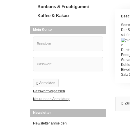
Bonbons & Fruchtgummi
Kaffee & Kakao
Besc
Somme
Mein Konto
Der S
schön
>
Durch
Energ
Gesam
Kohle
Eiwei
Salz 
Anmelden
Passwort vergessen
Neukunden Anmeldung
Zu
Newsletter
Newsletter anmelden