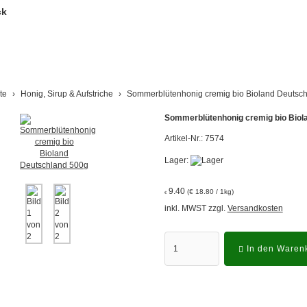
te
Honig, Sirup & Aufstriche
Sommerblütenhonig cremig bio Bioland Deutsc
Sommerblütenhonig cremig bio Biol
Artikel-Nr.:
7574
Lager:
9.40
(€ 18.80 / 1kg)
€
inkl. MWST zzgl.
Versandkosten
In den Waren