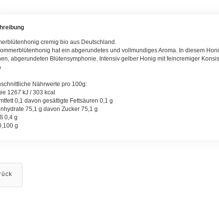
hreibung
rblütenhonig cremig bio aus Deutschland.
ommerblütenhonig hat ein abgerundetes und vollmundiges Aroma. In diesem Honi
en, abgerundeten Blütensymphonie. Intensiv gelber Honig mit feincremiger Konsis
schnittliche Nährwerte pro 100g:
ie 1267 kJ / 303 kcal
tfett 0,1 davon gesättigte Fettsäuren 0,1 g
nhydrate 75,1 g davon Zucker 75,1 g
ß 0,4 g
0,100 g
rück