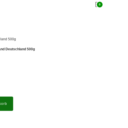
0
hland 500g
and Deutschland 500g
korb