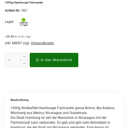
1000g Hamburger Fairmaster
Artikel-Nr.:
901
Lager:
26.50
(€ 23.49 / 1kg)
€
inkl. MWST zzgl.
Versandkosten
In den Warenkorb
Beschreibung
1000g Röstkaffee Hamburger Fairmaster ganze Bohne. Bio-Arabica-
Mischung aus Mexico, Nicaragua und Guatemala.
Die Stadt Hamburg ist seit der Revolution in Nicaragua mit der
Partnerstadt Leon verbunden. Es gab und gibt viele Aktivitäten in
Hamburg, die die Stadt mit Nicaragua verbinden. Eine davon ist