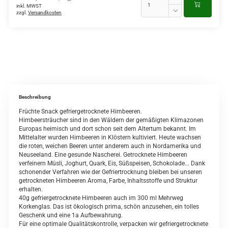
inkl. MWST
zzgl.
Versandkosten
Beschreibung
Früchte Snack gefriergetrocknete Himbeeren.
Himbeersträucher sind in den Wäldern der gemäßigten Klimazonen
Europas heimisch und dort schon seit dem Altertum bekannt. Im
Mittelalter wurden Himbeeren in Klöstern kultiviert. Heute wachsen
die roten, weichen Beeren unter anderem auch in Nordamerika und
Neuseeland. Eine gesunde Nascherei. Getrocknete Himbeeren
verfeinern Müsli, Joghurt, Quark, Eis, Süßspeisen, Schokolade... Dank
schonender Verfahren wie der Gefriertrocknung bleiben bei unseren
getrockneten Himbeeren Aroma, Farbe, Inhaltsstoffe und Struktur
erhalten.
40g gefriergetrocknete Himbeeren auch im 300 ml Mehrweg
Korkenglas. Das ist ökologisch prima, schön anzusehen, ein tolles
Geschenk und eine 1a Aufbewahrung.
Für eine optimale Qualitätskontrolle, verpacken wir gefriergetrocknete