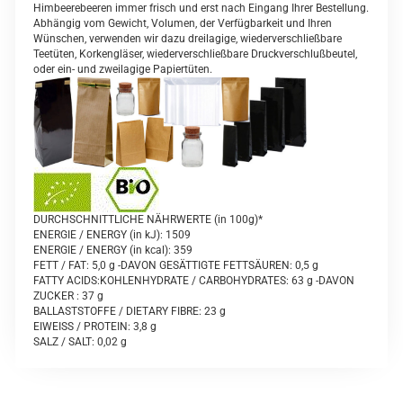
Himbeerebeeren immer frisch und erst nach Eingang Ihrer Bestellung.
Abhängig vom Gewicht, Volumen, der Verfügbarkeit und Ihren
Wünschen, verwenden wir dazu dreilagige, wiederverschließbare
Teetüten, Korkengläser, wiederverschließbare Druckverschlußbeutel,
oder ein- und zweilagige Papiertüten.
DURCHSCHNITTLICHE NÄHRWERTE (in 100g)*
ENERGIE / ENERGY (in kJ): 1509
ENERGIE / ENERGY (in kcal): 359
FETT / FAT: 5,0 g -DAVON GESÄTTIGTE FETTSÄUREN: 0,5 g
FATTY ACIDS:KOHLENHYDRATE / CARBOHYDRATES: 63 g -DAVON
ZUCKER : 37 g
BALLASTSTOFFE / DIETARY FIBRE: 23 g
EIWEISS / PROTEIN: 3,8 g
SALZ / SALT: 0,02 g