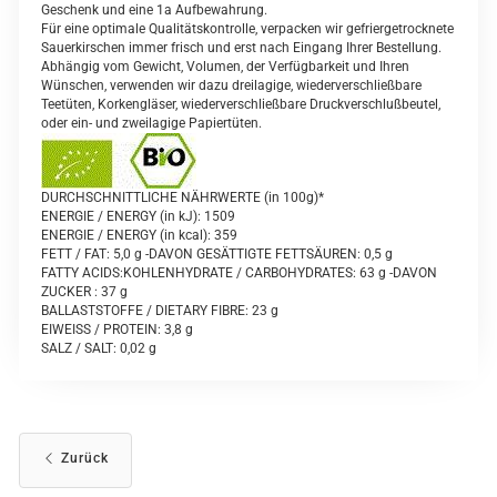
Geschenk und eine 1a Aufbewahrung.
Für eine optimale Qualitätskontrolle, verpacken wir gefriergetrocknete
Sauerkirschen immer frisch und erst nach Eingang Ihrer Bestellung.
Abhängig vom Gewicht, Volumen, der Verfügbarkeit und Ihren
Wünschen, verwenden wir dazu dreilagige, wiederverschließbare
Teetüten, Korkengläser, wiederverschließbare Druckverschlußbeutel,
oder ein- und zweilagige Papiertüten.
DURCHSCHNITTLICHE NÄHRWERTE (in 100g)*
ENERGIE / ENERGY (in kJ): 1509
ENERGIE / ENERGY (in kcal): 359
FETT / FAT: 5,0 g -DAVON GESÄTTIGTE FETTSÄUREN: 0,5 g
FATTY ACIDS:KOHLENHYDRATE / CARBOHYDRATES: 63 g -DAVON
ZUCKER : 37 g
BALLASTSTOFFE / DIETARY FIBRE: 23 g
EIWEISS / PROTEIN: 3,8 g
SALZ / SALT: 0,02 g
Zurück