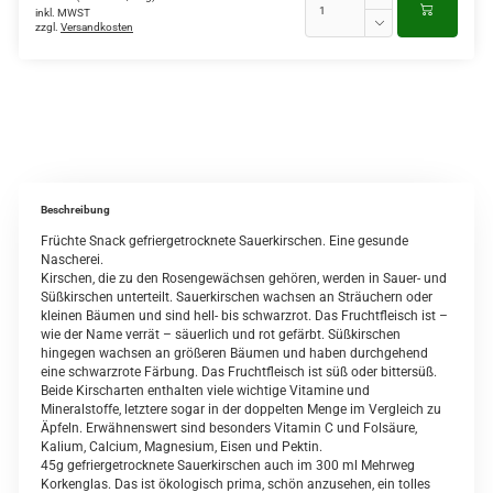
inkl. MWST
zzgl.
Versandkosten
Beschreibung
Früchte Snack gefriergetrocknete Sauerkirschen.
Eine gesunde
Nascherei.
Kirschen, die zu den Rosengewächsen gehören, werden in Sauer- und
Süßkirschen unterteilt. Sauerkirschen wachsen an Sträuchern oder
kleinen Bäumen und sind hell- bis schwarzrot. Das Fruchtfleisch ist –
wie der Name verrät – säuerlich und rot gefärbt. Süßkirschen
hingegen wachsen an größeren Bäumen und haben durchgehend
eine schwarzrote Färbung. Das Fruchtfleisch ist süß oder bittersüß.
Beide Kirscharten enthalten viele wichtige Vitamine und
Mineralstoffe, letztere sogar in der doppelten Menge im Vergleich zu
Äpfeln. Erwähnenswert sind besonders Vitamin C und Folsäure,
Kalium, Calcium, Magnesium, Eisen und Pektin.
45g gefriergetrocknete Sauerkirschen auch im 300 ml Mehrweg
Korkenglas. Das ist ökologisch prima, schön anzusehen, ein tolles