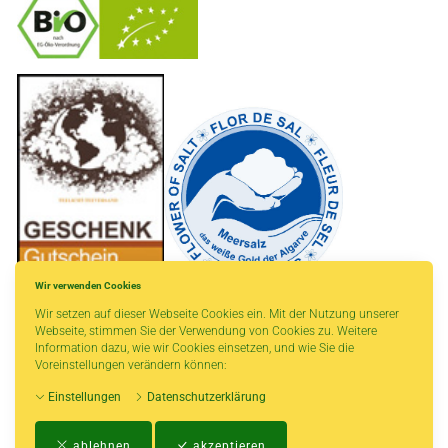
-
----------------
Wir verwenden Cookies
Wir setzen auf dieser Webseite Cookies ein. Mit der Nutzung unserer
Webseite, stimmen Sie der Verwendung von Cookies zu. Weitere
Information dazu, wie wir Cookies einsetzen, und wie Sie die
Voreinstellungen verändern können:
* gilt für Lieferungen innerhalb Deutschlands, Lieferzeiten für andere Länder
Einstellungen
Datenschutzerklärung
entnehmen Sie bitte der Schaltfläche mit den Versandinformationen.
Impressum
-
AGB
-
Zahlungs- und Versandbedingungen
-
Kontakt
-
Teeinfo
-
ablehnen
akzeptieren