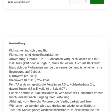
zzgl.
Versandkosten
Beschreibung
Flohsamen indisch ganz Bio.
Flohsamen sind kleine Energiekörner.
Anwendung: Einfach 1- 2 EL Flohsamen vorquellen lassen und mit
viel Flüssigkeit oder in Joghurt, Müsli etc. essen. Auch als Backzutat
lässt sich der Flohsamen wunderbar verwenden und ist eine herrliche
Bestreuung auf Gebäck.
Nährwerte pro 100g:
Brennwert 1075 kJ / 257 kcal,
Fett 7,7 g, davon gesättigte Fettsäuren 1,3 g, Kohlenhydrate 2 g,
davon Zucker 0,5 g, Eiweiß 16 g, Salz 0,07 g
Für eine optimale Qualitätskontrolle, verpacken wir Flohsamen immer
frisch und erst nach Eingang Ihrer Bestellung.
Abhängig vom Gewicht, Volumen, der Verfügbarkeit und Ihren
Wünschen, verwenden wir dazu dreilagige, wiederverschließbare
Teetüten, Korkengläser, wiederverschließbare Druckverschlußbeutel