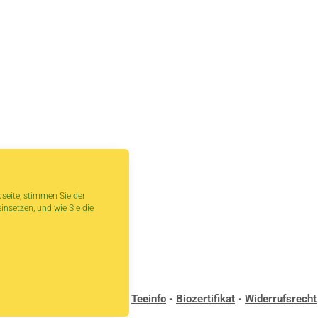
seite, stimmen Sie der
insetzen, und wie Sie die
andbedingungen
-
Kontakt
-
Teeinfo
-
Biozertifikat
-
Widerrufsrecht