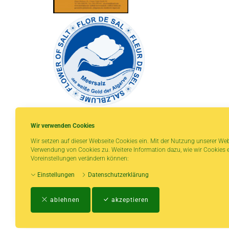
Wir verwenden Cookies
Wir setzen auf dieser Webseite Cookies ein. Mit der Nutzung unserer Web
Verwendung von Cookies zu. Weitere Information dazu, wie wir Cookies e
* gilt für Lieferungen innerhalb Deutschlands,
Voreinstellungen verändern können:
Lieferzeiten für andere Länder entnehmen Sie
Einstellungen
Datenschutzerklärung
bitte der Schaltfläche mit den
Versandinformationen.
ablehnen
akzeptieren
Impressum
-
AGB
-
Zahlungs- und Vers