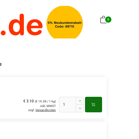
0
g
€ 3.10
(€ 19.38 / 1 kg)
inkl. MWST
zzgl.
Versandkosten