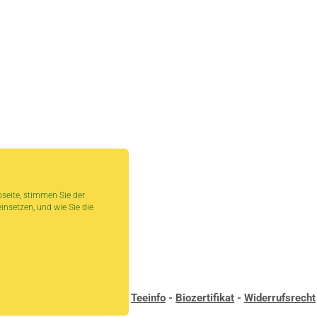
seite, stimmen Sie der
insetzen, und wie Sie die
andbedingungen
-
Kontakt
-
Teeinfo
-
Biozertifikat
-
Widerrufsrecht