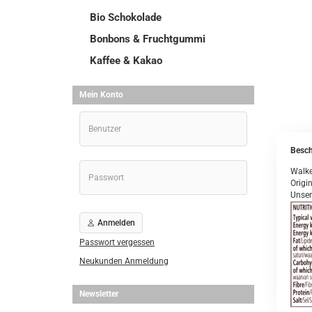
Bio Schokolade
Bonbons & Fruchtgummi
Kaffee & Kakao
Mein Konto
Besch
Walke
Origi
Unser
Anmelden
Passwort vergessen
Neukunden Anmeldung
Newsletter