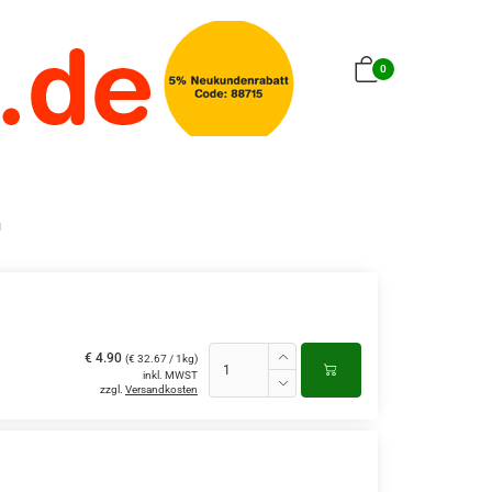
0
g
€ 4.90
(€ 32.67 / 1kg)
inkl. MWST
zzgl.
Versandkosten