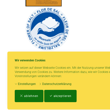
Wir verwenden Cookies
Wir setzen auf dieser Webseite Cookies ein. Mit der Nutzung unserer Web
Verwendung von Cookies zu. Weitere Information dazu, wie wir Cookies e
* gilt für Lieferungen innerhalb Deutschlands,
Voreinstellungen verändern können:
Lieferzeiten für andere Länder entnehmen Sie
Einstellungen
Datenschutzerklärung
bitte der Schaltfläche mit den
Versandinformationen.
ablehnen
akzeptieren
Impressum
-
AGB
-
Zahlungs- und Vers