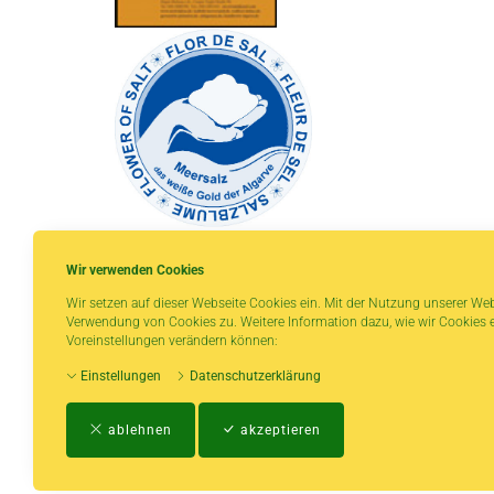
Wir verwenden Cookies
Wir setzen auf dieser Webseite Cookies ein. Mit der Nutzung unserer Web
Verwendung von Cookies zu. Weitere Information dazu, wie wir Cookies e
* gilt für Lieferungen innerhalb Deutschlands,
Voreinstellungen verändern können:
Lieferzeiten für andere Länder entnehmen Sie
Einstellungen
Datenschutzerklärung
bitte der Schaltfläche mit den
Versandinformationen.
ablehnen
akzeptieren
Impressum
-
AGB
-
Zahlungs- und Vers