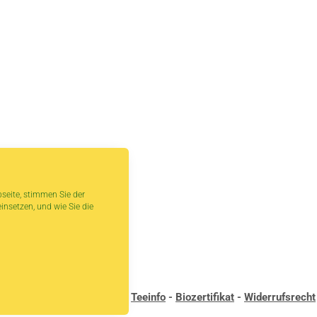
seite, stimmen Sie der
insetzen, und wie Sie die
andbedingungen
-
Kontakt
-
Teeinfo
-
Biozertifikat
-
Widerrufsrecht