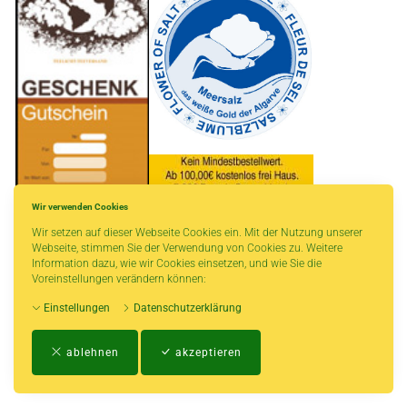
Wir verwenden Cookies
Wir setzen auf dieser Webseite Cookies ein. Mit der Nutzung unserer
* gilt für Lieferungen innerhalb Deutschlands, Lieferzeiten für andere Länder
Webseite, stimmen Sie der Verwendung von Cookies zu. Weitere
entnehmen Sie bitte der Schaltfläche mit den Versandinformationen.
Information dazu, wie wir Cookies einsetzen, und wie Sie die
Voreinstellungen verändern können:
Einstellungen
Datenschutzerklärung
Impressum
-
AGB
-
Zahlungs- und Versandbedingungen
-
Kontakt
-
Teeinfo
-
ablehnen
akzeptieren
Biozertifikat
-
Widerrufsrecht
-
Datenschutzerklärung
-