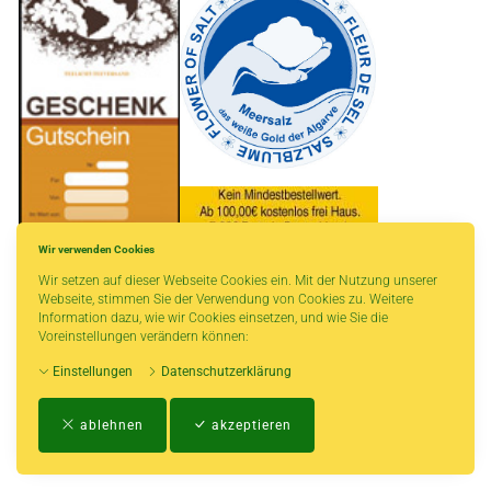
Wir verwenden Cookies
Wir setzen auf dieser Webseite Cookies ein. Mit der Nutzung unserer
* gilt für Lieferungen innerhalb Deutschlands, Lieferzeiten für andere Länder
Webseite, stimmen Sie der Verwendung von Cookies zu. Weitere
entnehmen Sie bitte der Schaltfläche mit den Versandinformationen.
Information dazu, wie wir Cookies einsetzen, und wie Sie die
Voreinstellungen verändern können:
Einstellungen
Datenschutzerklärung
Impressum
-
AGB
-
Zahlungs- und Versandbedingungen
-
Kontakt
-
Teeinfo
-
ablehnen
akzeptieren
Biozertifikat
-
Widerrufsrecht
-
Datenschutzerklärung
-