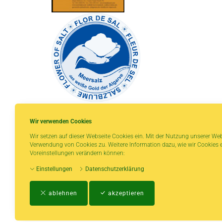
Wir verwenden Cookies
Wir setzen auf dieser Webseite Cookies ein. Mit der Nutzung unserer Web
Verwendung von Cookies zu. Weitere Information dazu, wie wir Cookies e
* gilt für Lieferungen innerhalb Deutschlands,
Voreinstellungen verändern können:
Lieferzeiten für andere Länder entnehmen Sie
Einstellungen
Datenschutzerklärung
bitte der Schaltfläche mit den
Versandinformationen.
ablehnen
akzeptieren
Impressum
-
AGB
-
Zahlungs- und Vers