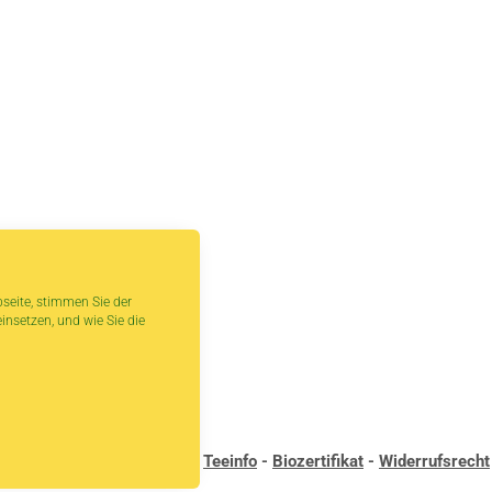
seite, stimmen Sie der
insetzen, und wie Sie die
andbedingungen
-
Kontakt
-
Teeinfo
-
Biozertifikat
-
Widerrufsrecht