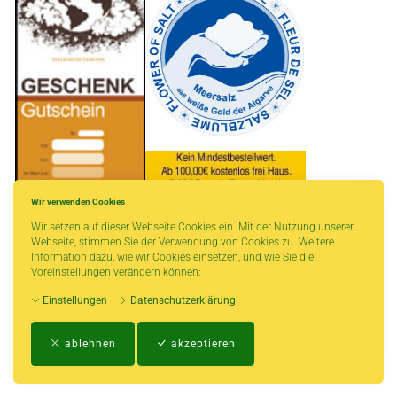
Wir verwenden Cookies
Wir setzen auf dieser Webseite Cookies ein. Mit der Nutzung unserer
* gilt für Lieferungen innerhalb Deutschlands, Lieferzeiten für andere Länder
Webseite, stimmen Sie der Verwendung von Cookies zu. Weitere
entnehmen Sie bitte der Schaltfläche mit den Versandinformationen.
Information dazu, wie wir Cookies einsetzen, und wie Sie die
Voreinstellungen verändern können:
Einstellungen
Datenschutzerklärung
Impressum
-
AGB
-
Zahlungs- und Versandbedingungen
-
Kontakt
-
Teeinfo
-
ablehnen
akzeptieren
Biozertifikat
-
Widerrufsrecht
-
Datenschutzerklärung
-