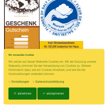
Wir verwenden Cookies
Wir setzen auf dieser Webseite Cookies ein. Mit der Nutzung unserer
* gilt für Lieferungen innerhalb Deutschlands, Lieferzeiten für andere Länder
Webseite, stimmen Sie der Verwendung von Cookies zu. Weitere
entnehmen Sie bitte der Schaltfläche mit den Versandinformationen.
Information dazu, wie wir Cookies einsetzen, und wie Sie die
Voreinstellungen verändern können:
Einstellungen
Datenschutzerklärung
Impressum
-
AGB
-
Zahlungs- und Versandbedingungen
-
Kontakt
-
Teeinfo
-
ablehnen
akzeptieren
Biozertifikat
-
Widerrufsrecht
-
Datenschutzerklärung
-