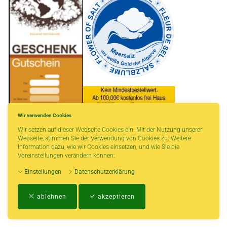
Wir verwenden Cookies
Wir setzen auf dieser Webseite Cookies ein. Mit der Nutzung unserer
* gilt für Lieferungen innerhalb Deutschlands, Lieferzeiten für andere Länder
Webseite, stimmen Sie der Verwendung von Cookies zu. Weitere
entnehmen Sie bitte der Schaltfläche mit den Versandinformationen.
Information dazu, wie wir Cookies einsetzen, und wie Sie die
Voreinstellungen verändern können:
Einstellungen
Datenschutzerklärung
Impressum
-
AGB
-
Zahlungs- und Versandbedingungen
-
Kontakt
-
Teeinfo
-
ablehnen
akzeptieren
Biozertifikat
-
Widerrufsrecht
-
Datenschutzerklärung
-