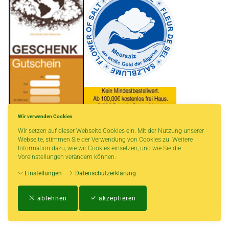
Wir verwenden Cookies
Wir setzen auf dieser Webseite Cookies ein. Mit der Nutzung unserer
* gilt für Lieferungen innerhalb Deutschlands, Lieferzeiten für andere Länder
Webseite, stimmen Sie der Verwendung von Cookies zu. Weitere
entnehmen Sie bitte der Schaltfläche mit den Versandinformationen.
Information dazu, wie wir Cookies einsetzen, und wie Sie die
Voreinstellungen verändern können:
Einstellungen
Datenschutzerklärung
Impressum
-
AGB
-
Zahlungs- und Versandbedingungen
-
Kontakt
-
Teeinfo
-
ablehnen
akzeptieren
Biozertifikat
-
Widerrufsrecht
-
Datenschutzerklärung
-