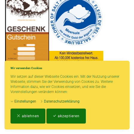
Wir verwenden Cookies
Wir setzen auf dieser Webseite Cookies ein. Mit der Nutzung unserer
* gilt für Lieferungen innerhalb Deutschlands, Lieferzeiten für andere Länder
Webseite, stimmen Sie der Verwendung von Cookies zu. Weitere
entnehmen Sie bitte der Schaltfläche mit den Versandinformationen.
Information dazu, wie wir Cookies einsetzen, und wie Sie die
Voreinstellungen verändern können:
Einstellungen
Datenschutzerklärung
Impressum
-
AGB
-
Zahlungs- und Versandbedingungen
-
Kontakt
-
Teeinfo
-
ablehnen
akzeptieren
Biozertifikat
-
Widerrufsrecht
-
Datenschutzerklärung
-