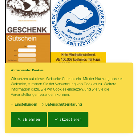
Wir verwenden Cookies
Wir setzen auf dieser Webseite Cookies ein. Mit der Nutzung unserer
* gilt für Lieferungen innerhalb Deutschlands, Lieferzeiten für andere Länder
Webseite, stimmen Sie der Verwendung von Cookies zu. Weitere
entnehmen Sie bitte der Schaltfläche mit den Versandinformationen.
Information dazu, wie wir Cookies einsetzen, und wie Sie die
Voreinstellungen verändern können:
Einstellungen
Datenschutzerklärung
Impressum
-
AGB
-
Zahlungs- und Versandbedingungen
-
Kontakt
-
Teeinfo
-
ablehnen
akzeptieren
Biozertifikat
-
Widerrufsrecht
-
Datenschutzerklärung
-