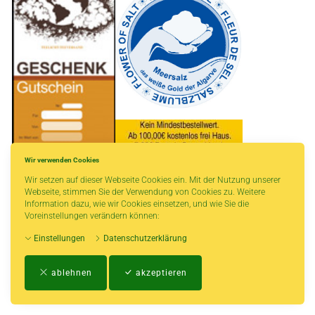
Wir verwenden Cookies
Wir setzen auf dieser Webseite Cookies ein. Mit der Nutzung unserer
* gilt für Lieferungen innerhalb Deutschlands, Lieferzeiten für andere Länder
Webseite, stimmen Sie der Verwendung von Cookies zu. Weitere
entnehmen Sie bitte der Schaltfläche mit den Versandinformationen.
Information dazu, wie wir Cookies einsetzen, und wie Sie die
Voreinstellungen verändern können:
Einstellungen
Datenschutzerklärung
Impressum
-
AGB
-
Zahlungs- und Versandbedingungen
-
Kontakt
-
Teeinfo
-
ablehnen
akzeptieren
Biozertifikat
-
Widerrufsrecht
-
Datenschutzerklärung
-