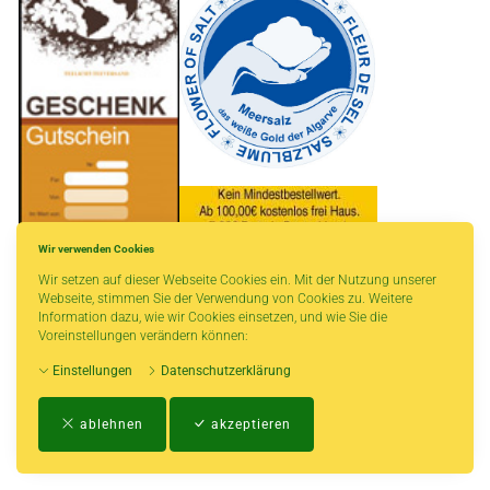
Wir verwenden Cookies
Wir setzen auf dieser Webseite Cookies ein. Mit der Nutzung unserer
* gilt für Lieferungen innerhalb Deutschlands, Lieferzeiten für andere Länder
Webseite, stimmen Sie der Verwendung von Cookies zu. Weitere
entnehmen Sie bitte der Schaltfläche mit den Versandinformationen.
Information dazu, wie wir Cookies einsetzen, und wie Sie die
Voreinstellungen verändern können:
Einstellungen
Datenschutzerklärung
Impressum
-
AGB
-
Zahlungs- und Versandbedingungen
-
Kontakt
-
Teeinfo
-
ablehnen
akzeptieren
Biozertifikat
-
Widerrufsrecht
-
Datenschutzerklärung
-